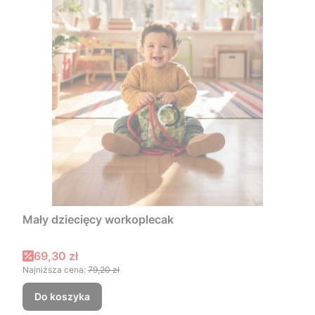
Mały dziecięcy workoplecak
Cena promocyjna
69,30 zł
Najniższa cena:
79,20 zł
Do koszyka