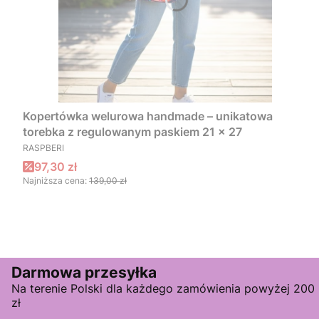
Kopertówka welurowa handmade – unikatowa
torebka z regulowanym paskiem 21 × 27
PRODUCENT
RASPBERI
Cena promocyjna
97,30 zł
Najniższa cena:
139,00 zł
Darmowa przesyłka
Na terenie Polski dla każdego zamówienia powyżej 200
zł