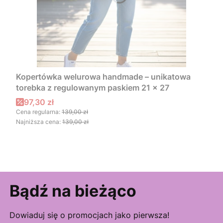
Kopertówka welurowa handmade – unikatowa
torebka z regulowanym paskiem 21 × 27
Cena promocyjna
97,30 zł
Cena regularna:
139,00 zł
Najniższa cena:
139,00 zł
Bądź na bieżąco
Dowiaduj się o promocjach jako pierwsza!