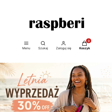
Produkty w koszy
Otwórz wyszukiwarkę
Menu
Szukaj
Zaloguj się
Koszyk